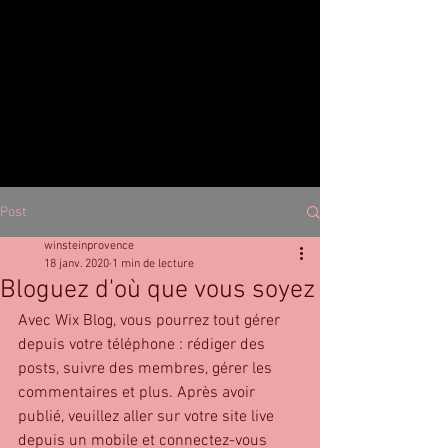
Post
winsteinprovence
18 janv. 2020
1 min de lecture
Bloguez d'où que vous soyez
Avec Wix Blog, vous pourrez tout gérer 
depuis votre téléphone : rédiger des 
posts, suivre des membres, gérer les 
commentaires et plus. Après avoir 
publié, veuillez aller sur votre site live 
depuis un mobile et connectez-vous 