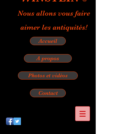
Nous allons vous faire
aimer les antiquités!
Accueil
A propos
Photos et vidéos
Contact