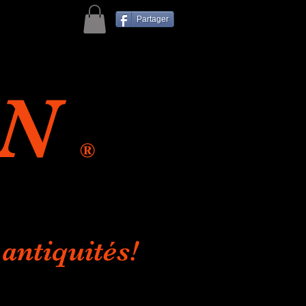
Partager
IN
®
antiquités!