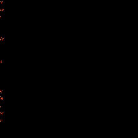
re
ue
e
le
u
s;
in
,
ee
r