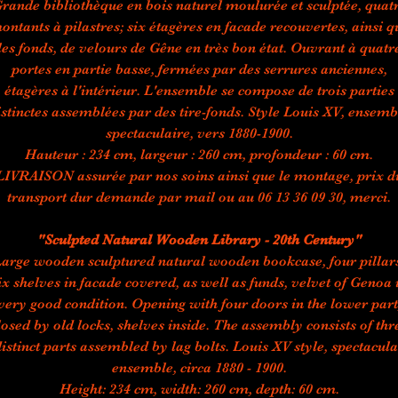
rande bibliothèque en bois naturel moulurée et sculptée, quat
ontants à pilastres; six étagères en facade recouvertes, ainsi q
les fonds, de velours de Gêne en très bon état. Ouvrant à quatr
portes en partie basse, fermées par des serrures anciennes,
étagères à l'intérieur. L'ensemble se compose de trois parties
istinctes assemblées par des tire-fonds. Style Louis XV, ensemb
spectaculaire, vers 1880-1900.
Hauteur : 234 cm, largeur : 260 cm, profondeur : 60 cm.
LIVRAISON assurée par nos soins ainsi que le montage, prix d
transport dur demande par mail ou au 06 13 36 09 30, merci.
"Sculpted Natural Wooden Library - 20th Century"
arge wooden sculptured natural wooden bookcase, four pillar
ix shelves in facade covered, as well as funds, velvet of Genoa 
very good condition. Opening with four doors in the lower part
losed by old locks, shelves inside. The assembly consists of thr
istinct parts assembled by lag bolts. Louis XV style, spectacula
ensemble, circa 1880 - 1900.
Height: 234 cm, width: 260 cm, depth: 60 cm.