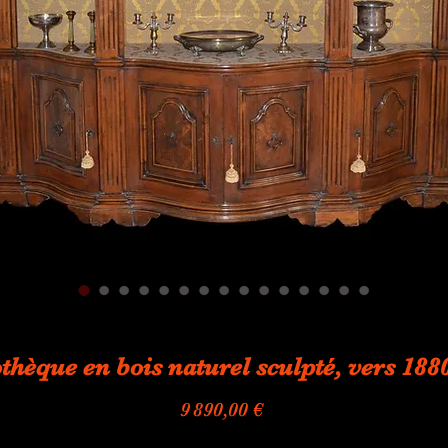
othèque en bois naturel sculpté, vers 188
Prix
9 890,00 €