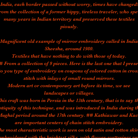
India, each border passed without worry, times have changed!
rom the collection of a former hippy, tireless traveler, who spe
many years in Indian territory and preserved these textiles
piously.
Magnificent old example of mirror embroidery called in India
Sheesha, around 1980.
Textiles that have nothing to do with those of today.
# From a collection of 9 pieces. Here is the last one that I prese
to you type of embroidery on coupons of colored cotton in cros
stitch with inlays of small round mirrors.
Modern art or contemporary art before its time, we see
landscapes or villages.
his craft was born in Persia in the 13th century, that is to say t
ntiquity of this technique, and was introduced in India during t
ughal period around the 17th century. ## Kathiawar and Ka
are important centers of chain stitch embroidery.
he most characteristic work is seen on old satin and cotton skir
mbroidered with the brightest silks, with flower-scatterings a