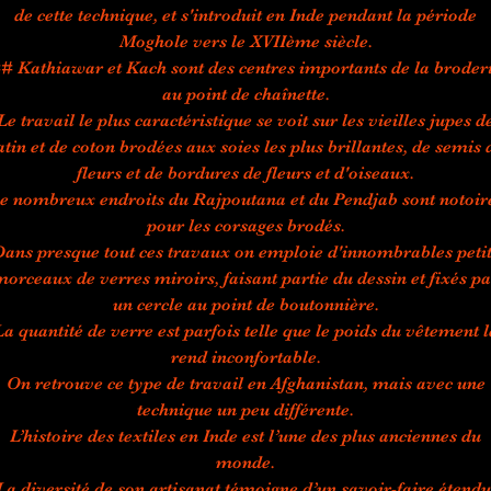
de cette technique, et s'introduit en Inde pendant la période
Moghole vers le XVIIème siècle.
# Kathiawar et Kach sont des centres importants de la broder
au point de chaînette.
Le travail le plus caractéristique se voit sur les vieilles jupes d
atin et de coton brodées aux soies les plus brillantes, de semis 
fleurs et de bordures de fleurs et d'oiseaux.
e nombreux endroits du Rajpoutana et du Pendjab sont notoir
pour les corsages brodés.
ans presque tout ces travaux on emploie d'innombrables peti
morceaux de verres miroirs, faisant partie du dessin et fixés pa
un cercle au point de boutonnière.
La quantité de verre est parfois telle que le poids du vêtement l
rend inconfortable.
On retrouve ce type de travail en Afghanistan, mais avec une
technique un peu différente.
L’histoire des textiles en Inde est l’une des plus anciennes du
monde.
La diversité de son artisanat témoigne d’un savoir-faire étendu