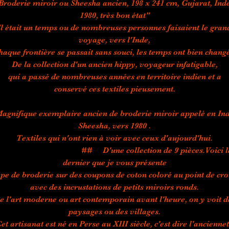
Broderie miroir ou Sheesha ancien, 198 x 241 cm, Gujarat, Inde
1980, très bon état"
Il était un temps ou de nombreuses personnes faisaient le gran
voyage, vers l'Inde,
haque frontière se passait sans souci, les temps ont bien changé
De la collection d'un ancien hippy, voyageur infatigable,
qui a passé de nombreuses années en territoire indien et a
conservé ces textiles pieusement.
agnifique exemplaire ancien de broderie miroir appelé en In
Sheesha, vers 1980 .
Textiles qui n'ont rien à voir avec ceux d'aujourd'hui.
## D'une collection de 9 pièces.Voici l
dernier que je vous présente
ype de broderie sur des coupons de coton coloré au point de cro
avec des incrustations de petits miroirs ronds.
e l'art moderne ou art contemporain avant l'heure, on y voit d
paysages ou des villages.
et artisanat est né en Perse au XIII siècle, c'est dire l'ancienne