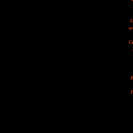
O
se
Ce
E
P