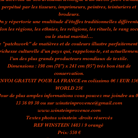
perpétué par les tisseurs, imprimeurs, peintres, teinturiers et
brodeurs.
n y répertorie une multitude d’étoffes traditionnelles différent
lon les régions, les ethnies, les religions, les rituels, le rang soc
ou le statut marital…
 "patchwork" de matières et de couleurs illustre parfaitement
richesse culturelle d’un pays qui, rappelons-le, est actuellemen
l’un des plus grands producteurs mondiaux de textile.
Dimensions : 198 cm (78") x 241 cm (95") très bon état de
conservation.
NVOI GRATUIT POUR LA FRANCE en colissimo 0€ / EUR 15€
WORLD 25€
our de plus amples informations vous pouvez me joindre au 
13 36 09 30 ou sur winsteinprovence@gmail.com
www.winsteinprovence.com
Textes photos winstein -droits réservés
REF WINSTEIN 1483 / 9 orangé
Prix: 550 €