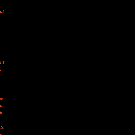
nt
nt
s
he
he
ch
ts
nd