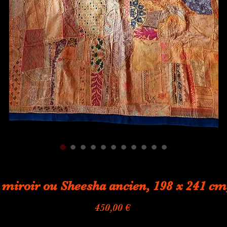
 miroir ou Sheesha ancien, 198 x 241 cm
Prix
450,00 €