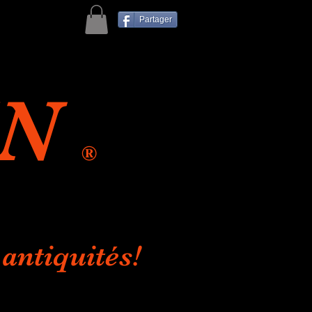
Partager
IN
®
antiquités!