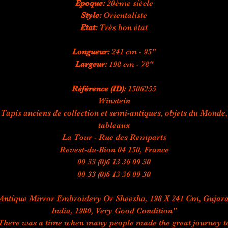
Epoque:
20ème siècle
Style:
Orientaliste
Etat:
Très bon état
Longueur:
241 cm - 95"
Largeur:
198 cm - 78"
Référence (ID):
1506255
Winstein
Tapis anciens de collection et semi-antiques, objets du Monde,
tableaux
La Tour - Rue des Remparts
Revest-du-Bion 04 150, France
00 33 (0)6 13 36 09 30
00 33 (0)6 13 36 09 30
Antique Mirror Embroidery Or Sheesha, 198 X 241 Cm, Gujara
India, 1980, Very Good Condition"
There was a time when many people made the great journey t