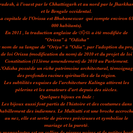
radesh, à l'ouest par le Chhattisgarh et au nord par le Jharkha
et le Bengale occidental.
a capitale de l'Orissa est Bhubaneswar qui compte environ 6
000 habitants).
En 2011 , la traduction anglaise de ଓଡ଼ିଶା a été modifiée de
"Orissa" à "Odisha"
 nom de sa langue de "Oriya" à "Odia", par l'adoption du pro
de loi Orissa (modification du nom) de 2010 et du projet de loi
Constitution (113ème amendement) de 2010 au Parlement.
L'Odisha possède un riche patrimoine architectural, témoignag
des profondes racines spirituelles de la région.
Les subtilités exquises de l'architecture Kalinga attirent les
pèlerins et les amateurs d'art depuis des siècles.
Quelques bijoux en Inde :
Les bijoux aussi font partis de l’histoire et des coutumes dans
’habillement des indiennes. Le Mulkutti est une broche accroch
au nez, elle est sertie de pierres précieuses et symbolise le
mariage et la pureté.
e mangalsutra est un collier de pierres noires et de petites boul