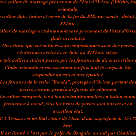
are collier de mariage provenant de l'état d'Orissa (Odisha) In
orientale.
 collier date, laiton et verre de la fin du XIXème siècle - début
XXème.
ollier de mariage extrêmement rare provenant de l'état d'Oris
(Inde orientale).
On estime que ces colliers sont confectionnés avec des perles
vénitiennes arrivées en Inde au XIXème siècle.
e tels colliers étaient portés par les femmes de diverses tribus 
l'Inde orientale et recouvraient parfois tout le corps de fils
suspendus au cou et aux épaules.
Les femmes de la tribu "Bonda", protégée d'Orissa portent de
perles comme principale forme de vêtement
Le collier comporte les 8 boules traditionnelles en laiton et un
fermeture à nœud, tous les brins de perles sont intacts et en
excellent état.
# L'Orissa est un État côtier de l'Inde d'une superficie de 155 8
km².
Il est limité à l'est par le golfe du Bengale, au sud par l'Andhra