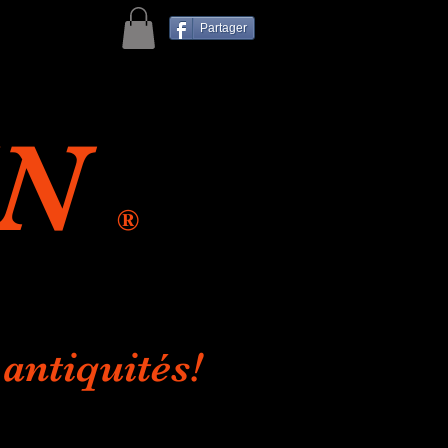
Partager
IN
®
antiquités!