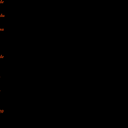
de
 du
sa
de
s
e
20