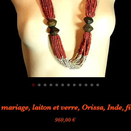
 mariage, laiton et verre, Orissa, Inde,
Prix
960,00 €