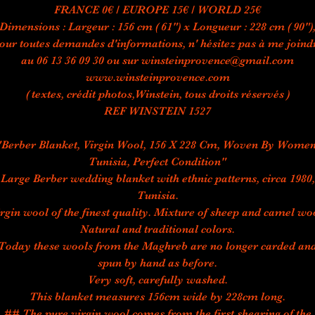
FRANCE 0€ / EUROPE 15€ / WORLD 25€
Dimensions : Largeur : 156 cm ( 61") x Longueur : 228 cm ( 90")
our toutes demandes d'informations, n' hésitez pas à me joind
au 06 13 36 09 30 ou sur winsteinprovence@gmail.com
www.winsteinprovence.com
( textes, crédit photos,Winstein, tous droits réservés )
REF WINSTEIN 1527
"Berber Blanket, Virgin Wool, 156 X 228 Cm, Woven By Women
Tunisia, Perfect Condition"
Large Berber wedding blanket with ethnic patterns, circa 1980,
Tunisia.
rgin wool of the finest quality. Mixture of sheep and camel wo
Natural and traditional colors.
Today these wools from the Maghreb are no longer carded an
spun by hand as before.
Very soft, carefully washed.
This blanket measures 156cm wide by 228cm long.
## The pure virgin wool comes from the first shearing of the