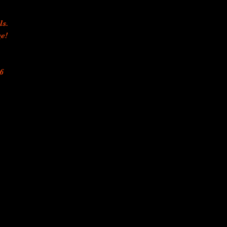
ls.
e!
6