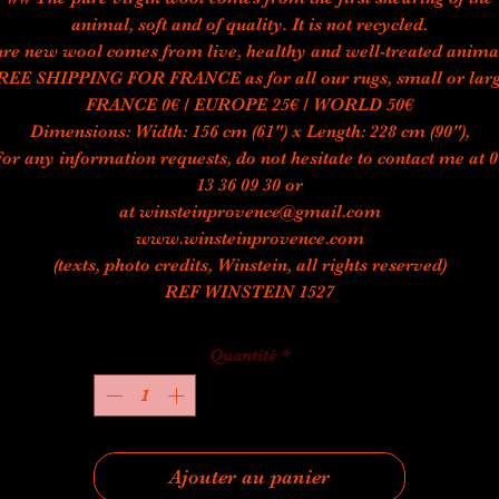
animal, soft and of quality. It is not recycled.
re new wool comes from live, healthy and well-treated anima
REE SHIPPING FOR FRANCE as for all our rugs, small or larg
FRANCE 0€ / EUROPE 25€ / WORLD 50€
Dimensions: Width: 156 cm (61") x Length: 228 cm (90"),
For any information requests, do not hesitate to contact me at 0
13 36 09 30 or
at winsteinprovence@gmail.com
www.winsteinprovence.com
(texts, photo credits, Winstein, all rights reserved)
REF WINSTEIN 1527
Quantité
*
Ajouter au panier