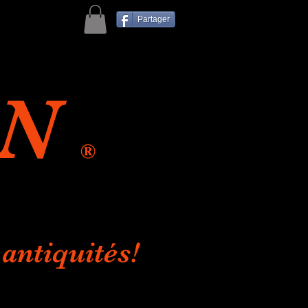
Partager
IN
®
antiquités!