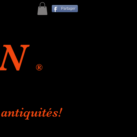
Partager
IN
®
antiquités!