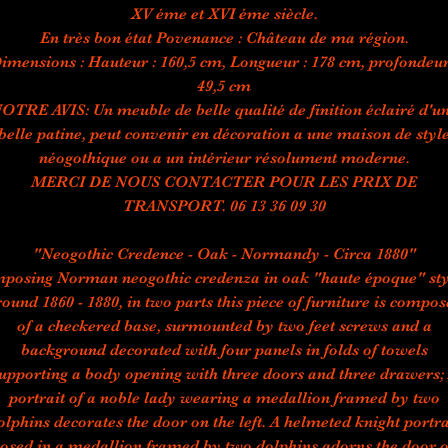
XV éme et XVI éme siècle.
En très bon état Povenance : Château de ma région.
imensions : Hauteur : 160,5 cm, Longueur : 178 cm, profondeur
49,5 cm
OTRE AVIS: Un meuble de belle qualité de finition éclairé d'u
belle patine, peut convenir en décoration a une maison de styl
néogothique ou a un intérieur résolument moderne.
MERCI DE NOUS CONTACTER POUR LES PRIX DE
TRANSPORT. 06 13 36 09 30
"Neogothic Credence - Oak - Normandy - Circa 1880"
mposing Norman neogothic credenza in oak "haute époque" sty
ound 1860 - 1880, in two parts this piece of furniture is compo
of a checkered base, surmounted by two feet screws and a
background decorated with four panels in folds of towels
upporting a body opening with three doors and three drawers;
portrait of a noble lady wearing a medallion framed by two
olphins decorates the door on the left. A helmeted knight portra
osed in a medallion framed by two dolphins adorns the door 