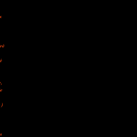
x
ré
é
,
de
 )
u