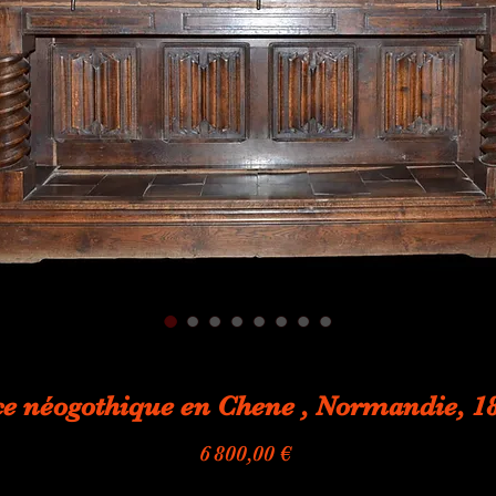
e néogothique en Chene , Normandie, 1
Prix
6 800,00 €