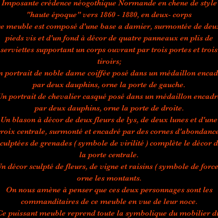
Imposante crédence néogothique Normande en chene de style
"haute époque" vers 1860 - 1880, en deux- corps
ce meuble est composé d'une base a damier, surmontée de deu
pieds vis et d'un fond à décor de quatre panneaux en plis de
serviettes supportant un corps ouvrant par trois portes et trois
tiroirs;
n portrait de noble dame coiffée posé dans un médaillon encad
par deux dauphins, orne la porte de gauche.
Un portrait de chevalier casqué posé dans un médaillon encadr
par deux dauphins, orne la porte de droite.
Un blason à décor de deux fleurs de lys, de deux lunes et d'une
croix centrale, surmonté et encadré par des cornes d'abondance
culptées de grenades ( symbole de virilité ) complète le décor 
la porte centrale.
n décor sculpté de fleurs, de vigne et raisins ( symbole de force
orne les montants.
On nous amène à penser que ces deux personnages sont les
commanditaires de ce meuble en vue de leur noce.
Ce puissant meuble reprend toute la symbolique du mobilier d