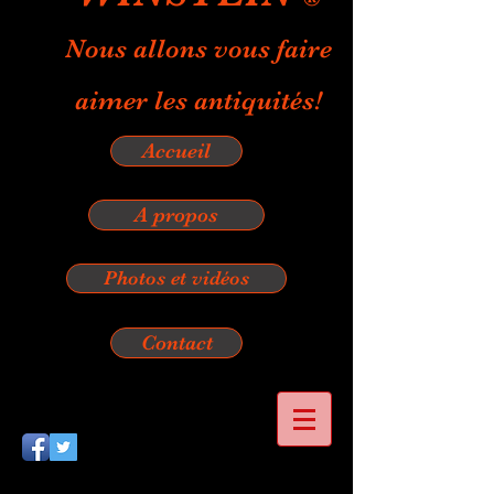
Nous allons vous faire
aimer les antiquités!
Accueil
A propos
Photos et vidéos
Contact