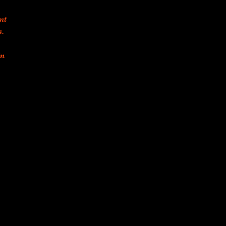
nt
s.
in