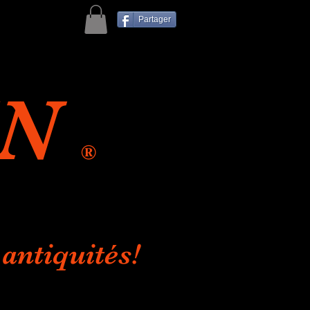
Partager
IN
®
antiquités!