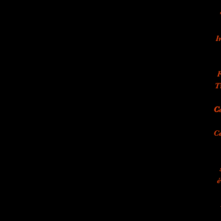
I
F
T
C
Ce
é