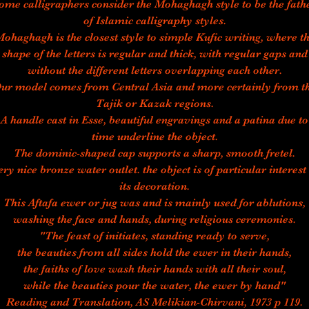
ome calligraphers consider the Mohaghagh style to be the fath
of Islamic calligraphy styles.
ohaghagh is the closest style to simple Kufic writing, where t
shape of the letters is regular and thick, with regular gaps and
without the different letters overlapping each other.
ur model comes from Central Asia and more certainly from t
Tajik or Kazak regions.
A handle cast in Esse, beautiful engravings and a patina due to
time underline the object.
The dominic-shaped cap supports a sharp, smooth fretel.
ery nice bronze water outlet. the object is of particular interest 
its decoration.
This Aftafa ewer or jug was and is mainly used for ablutions,
washing the face and hands, during religious ceremonies.
"The feast of initiates, standing ready to serve,
the beauties from all sides hold the ewer in their hands,
the faiths of love wash their hands with all their soul,
while the beauties pour the water, the ewer by hand"
Reading and Translation, AS Melikian-Chirvani, 1973 p 119.