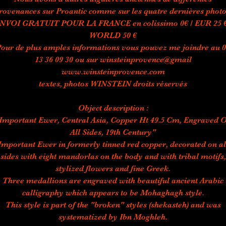
rovenances sur Proantic comme sur les quatre dernières photo
NVOI GRATUIT POUR LA FRANCE en colissimo 0€ / EUR 25 €
WORLD 50 €
our de plus amples informations vous pouvez me joindre au 
13 36 09 30 ou sur winsteinprovence@gmail
www.winsteinprovence.com
textes, photos WINSTEIN droits réservés
Object description :
Important Ewer, Central Asia, Copper Ht 49.5 Cm, Engraved 
All Sides, 19th Century"
Important Ewer in formerly tinned red copper, decorated on al
sides with eight mandorlas on the body and with tribal motifs,
stylized flowers and fine Greek.
Three medallions are engraved with beautiful ancient Arabic
calligraphy which appears to be Mohaghagh style.
This style is part of the "broken" styles (shekasteh) and was
systematized by Ibn Moghleh.