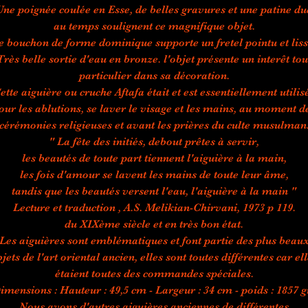
Une poignée coulée en Esse, de belles gravures et une patine du
au temps soulignent ce magnifique objet.
e bouchon de forme dominique supporte un fretel pointu et liss
Très belle sortie d'eau en bronze. l'objet présente un interêt tou
particulier dans sa décoration.
ette aiguière ou cruche Aftafa était et est essentiellement utilis
our les ablutions, se laver le visage et les mains, au moment d
cérémonies religieuses et avant les prières du culte musulman
" La fête des initiés, debout prêtes à servir,
les beautés de toute part tiennent l'aiguière à la main,
les fois d'amour se lavent les mains de toute leur âme,
tandis que les beautés versent l'eau, l'aiguière à la main "
Lecture et traduction , A.S. Melikian-Chirvani, 1973 p 119.
du XIXème siècle et en très bon état.
Les aiguières sont emblématiques et font partie des plus beau
jets de l'art oriental ancien, elles sont toutes différentes car el
étaient toutes des commandes spéciales.
imensions : Hauteur : 49,5 cm - Largeur : 34 cm - poids : 1857 g
Nous avons d'autres aiguières anciennes de différentes