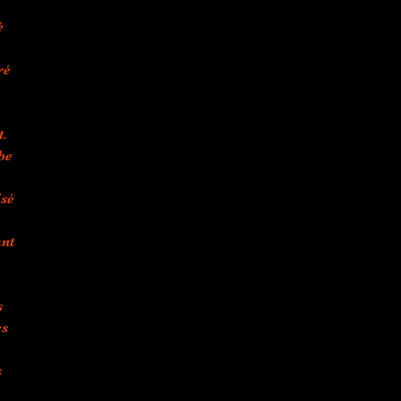
é
ré
t.
be
isé
nt
s
es
s