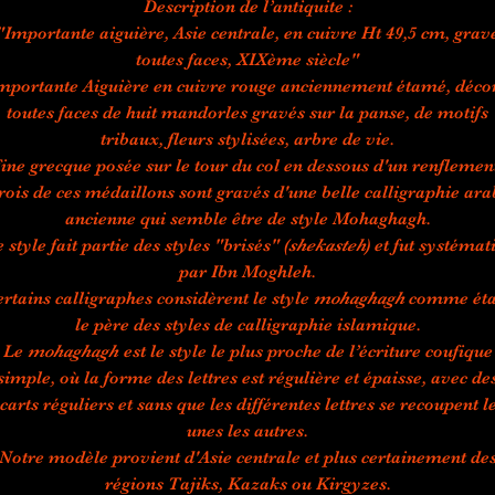
Description de l’antiquite :
"Importante aiguière, Asie centrale, en cuivre Ht 49,5 cm, grav
toutes faces, XIXème siècle"
mportante Aiguière en cuivre rouge anciennement étamé, déco
toutes faces de huit mandorles gravés sur la panse, de motifs
tribaux, fleurs stylisées, arbre de vie.
ine grecque posée sur le tour du col en dessous d'un renflemen
rois de ces médaillons sont gravés d'une belle calligraphie ara
ancienne qui semble être de style Mohaghagh.
e style fait partie des styles "brisés" (
shekasteh
) et fut systémat
par Ibn Moghleh.
rtains calligraphes considèrent le style
mohaghagh
comme éta
le père des styles de calligraphie islamique.
Le
mohaghagh
est le style le plus proche de l’écriture coufique
simple, où la forme des lettres est régulière et épaisse, avec de
carts réguliers et sans que les différentes lettres se recoupent l
unes les autres.
Notre modèle provient d'Asie centrale et plus certainement de
régions Tajiks, Kazaks ou Kirgyzes.