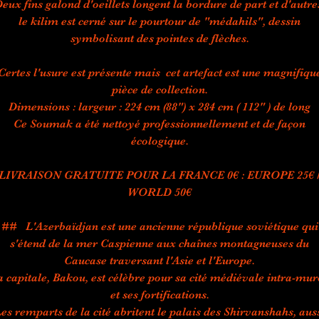
eux fins galond d'oeillets longent la bordure de part et d'autre
le kilim est cerné sur le pourtour de "médahils", dessin
symbolisant des pointes de flèches.
Certes l'usure est présente mais cet artefact est une magnifiqu
pièce de collection.
Dimensions : largeur : 224 cm (88") x 284 cm ( 112" ) de long
Ce Soumak a été nettoyé professionnellement et de façon
écologique.
LIVRAISON GRATUITE POUR LA FRANCE 0€ : EUROPE 25€ 
WORLD 50€
## L'Azerbaïdjan est une ancienne république soviétique qui
s'étend de la mer Caspienne aux chaînes montagneuses du
Caucase traversant l'Asie et l'Europe.
a capitale, Bakou, est célèbre pour sa cité médiévale intra-mur
et ses fortifications.
es remparts de la cité abritent le palais des Shirvanshahs, aus