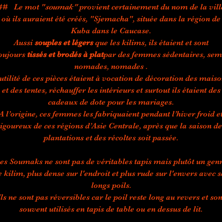
## Le mot "
soumak"
provient certainement du nom de la vill
où ils auraient été créés, "Sjemacha", située dans la région de
Kuba dans le Caucase.
Aussi
souples et légers
que les kilims, ils étaient et sont
oujours
tissés et brodés à plat
par des femmes sédentaires, sem
nomades, nomades .
utilité de ces pièces étaient à vocation de décoration des mais
et des tentes, réchauffer les intérieurs et surtout ils étaient des
cadeaux de dote pour les mariages.
A l’origine, ces femmes les fabriquaient pendant l’hiver froid e
rigoureux de ces régions d’Asie Centrale, après que la saison de
plantations et des récoltes soit passée.
es Soumaks ne sont pas de véritables tapis mais plutôt un gen
e kilim, plus dense sur l'endroit et plus rude sur l'envers avec s
longs poils.
Ils ne sont pas réversibles car le poil reste long au revers et son
souvent utilisés en tapis de table ou en dessus de lit.