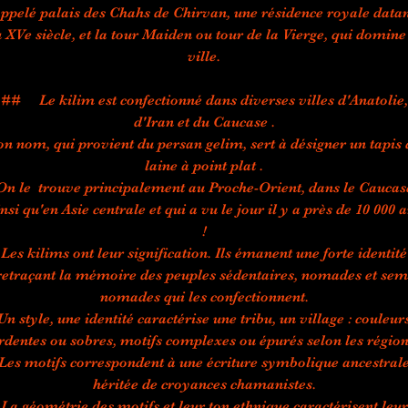
ppelé palais des Chahs de Chirvan, une résidence royale data
 XVe siècle, et la tour Maiden ou tour de la Vierge, qui domine
ville.
## Le kilim est confectionné dans diverses villes d'Anatolie,
d'Iran et du Caucase .
on nom, qui provient du persan gelim, sert à désigner un tapis 
laine à point plat .
On le trouve principalement au Proche-Orient, dans le Caucas
nsi qu'en Asie centrale et qui a vu le jour il y a près de 10 000 
!
Les kilims ont leur signification. Ils émanent une forte identité
retraçant la mémoire des peuples sédentaires, nomades et sem
nomades qui les confectionnent.
Un style, une identité caractérise une tribu, un village : couleur
rdentes ou sobres, motifs complexes ou épurés selon les région
Les motifs correspondent à une écriture symbolique ancestral
héritée de croyances chamanistes.
La géométrie des motifs et leur ton ethnique caractérisent leur