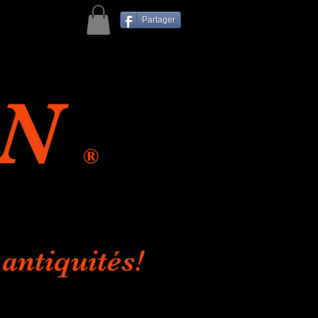
Partager
IN
®
antiquités!