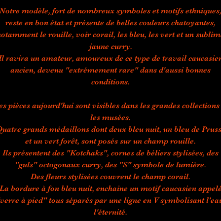
Notre modèle, fort de nombreux symboles et motifs ethniques
reste en bon état et présente de belles couleurs chatoyantes,
otamment le rouille, voir corail, les bleu, les vert et un subli
jaune curry.
Il ravira un amateur, amoureux de ce type de travail caucasie
ancien, devenu "extrémement rare" dans d'aussi bonnes
conditions.
es pièces aujourd'hui sont visibles dans les grandes collections 
les musées.
uatre grands médaillons dont deux bleu nuit, un bleu de Prus
et un vert forêt, sont posés sur un champ rouille.
Ils présentent des "Kotchaks", cornes de béliers stylisées, des
"guls" octogonaux curry, des "S" symbole de lumière.
Des fleurs stylisées couvrent le champ corail.
La bordure à fon bleu nuit, enchaine un motif caucasien appel
verre à pied" tous séparés par une ligne en V symbolisant l'ea
l'éternité.