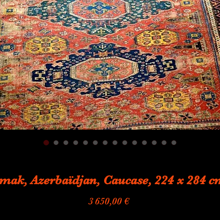
mak, Azerbaïdjan, Caucase, 224 x 284 
Prix
3 650,00 €