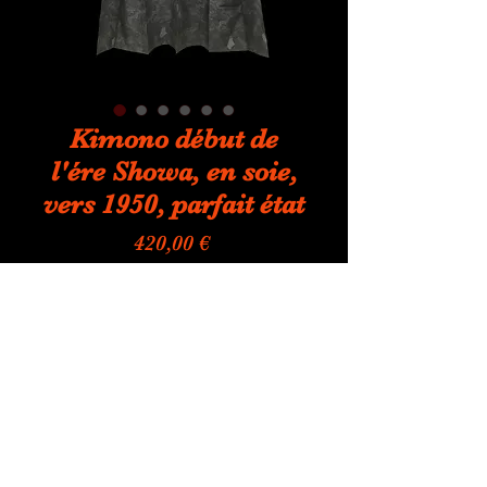
Kimono début de
l'ére Showa, en soie,
vers 1950, parfait état
Prix
420,00 €
Quantité
*
Ajouter au panier
Kimono ancien, ére Showa (