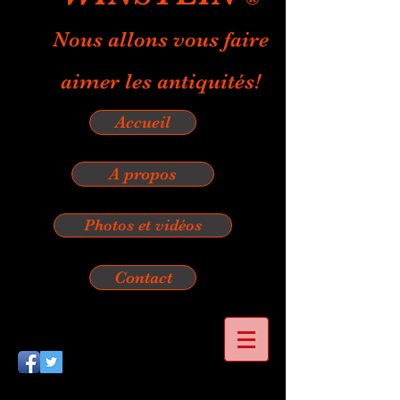
Nous allons vous faire
aimer les antiquités!
Accueil
A propos
Photos et vidéos
Contact