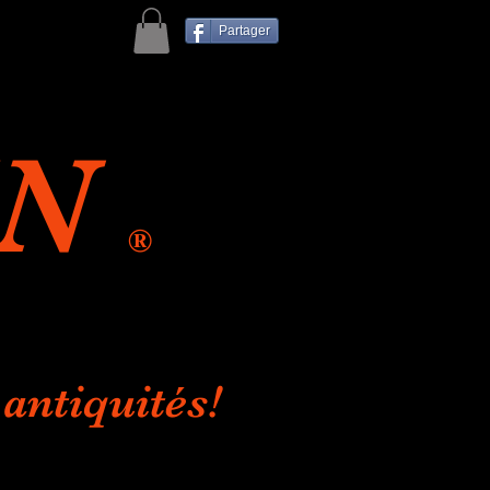
Partager
IN
®
antiquités!