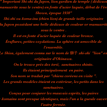
" Important Shi-shi du Japon, lion gardien de temple ( dédicac
manuscrite sous le ventre) en fonte d'acier laquée, début de l'ér
Showa, époque 1930"
Shi-shi ou
koma-inu
(chien lion) de grande taille originaire
du Japon possédant une belle dédicace de couleur or manuscrit
sous le ventre .
Il est en fonte d'acier laquée de couleur bronze.
Éraflures, petites oxydations. La sphére est amovible de
l'ensemble.
Le Shisa, également connu sur le nom de 獅子
shi-shi
"lion" es
originaire d'Okinawa.
On le trouve prés des
torii
, sanctuaires shinto.
Ils étaient principalement en paire.
Son nom se traduit par "chiens coréens en visite ".
Les grands modèles étaient en extérieur, les petits dans les
sanctuaires.
Conçus pour conjurer les mauvais esprits, les paires
e
komainu
sont presque identiques, mais l'un a la gueule ouver
l'autre fermée.