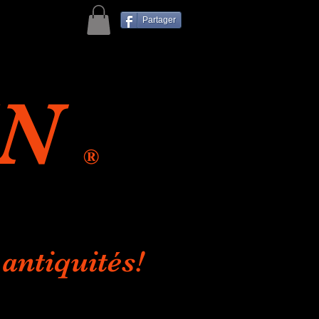
Partager
IN
®
antiquités!