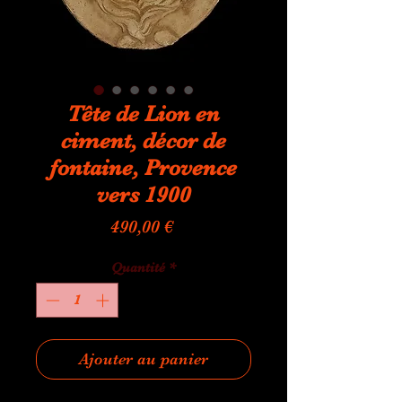
Tête de Lion en
ciment, décor de
fontaine, Provence
vers 1900
Prix
490,00 €
Quantité
*
Ajouter au panier