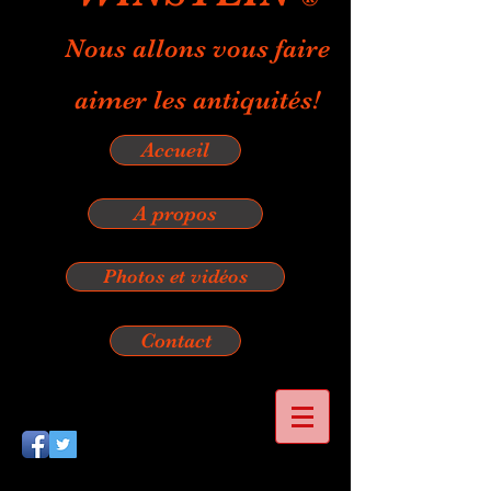
Nous allons vous faire
aimer les antiquités!
Accueil
A propos
Photos et vidéos
Contact