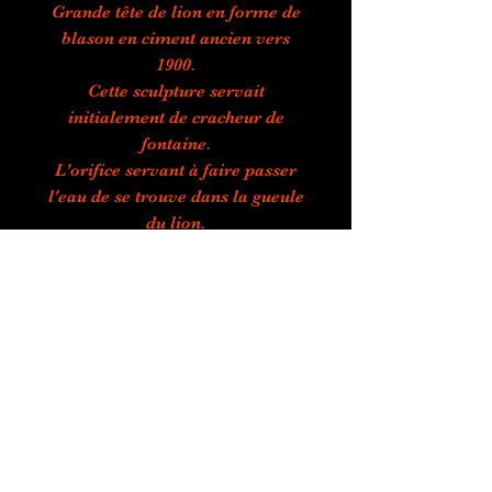
Grande tête de lion en forme de
blason en ciment ancien vers
1900.
Cette sculpture servait
initialement de cracheur de
fontaine.
L'orifice servant à faire passer
l'eau de se trouve dans la gueule
du lion.
En très bon état.
Provient d'une propriété du Sud
de la France.
Hauteur : 41 cm, largueur : 38
cm, profondeur : 15 cm, poids : 15
kg.
"Lion's head made of cement -
circa 1900"
Large lion head in the form of a