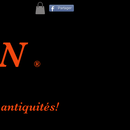
Partager
IN
®
antiquités!