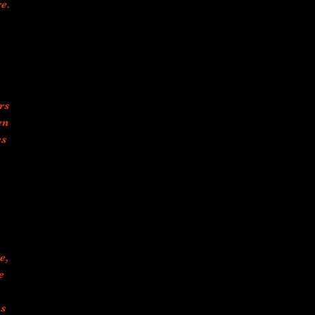
re.
rs
en
es
e,
e
es