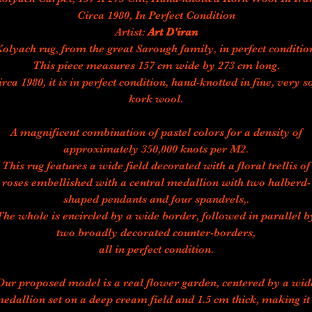
Circa 1980, In Perfect Condition
Artist:
Art D'iran
olyach rug, from the great Sarough family, in perfect conditio
This piece measures 157 cm wide by 273 cm long.
irca 1980, it is in perfect condition, hand-knotted in fine, very so
kork wool.
A magnificent combination of pastel colors for a density of
approximately 350,000 knots per M2.
This rug features a wide field decorated with a floral trellis of
roses embellished with a central medallion with two halberd-
shaped pendants and four spandrels,.
The whole is encircled by a wide border, followed in parallel b
two broadly decorated counter-borders,
all in perfect condition.
Our proposed model is a real flower garden, centered by a wid
edallion set on a deep cream field and 1.5 cm thick, making it