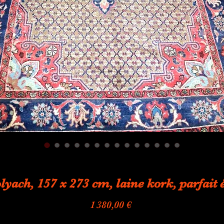
lyach, 157 x 273 cm, laine kork, parfait é
Prix
1 380,00 €