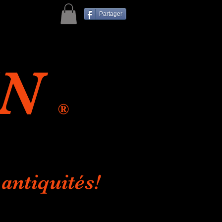
Partager
IN
®
antiquités!