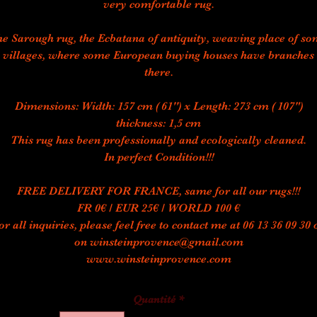
very comfortable rug.
e Sarough rug, the Ecbatana of antiquity, weaving place of s
villages, where some European buying houses have branches
there.
Dimensions: Width: 157 cm ( 61'') x Length: 273 cm ( 107")
thickness: 1,5 cm
This rug has been professionally and ecologically cleaned.
In perfect Condition!!!
FREE DELIVERY FOR FRANCE, same for all our rugs!!!
FR 0€ / EUR 25€ / WORLD 100 €
or all inquiries, please feel free to contact me at 06 13 36 09 30 
on winsteinprovence@gmail.com
www.winsteinprovence.com
Quantité
*