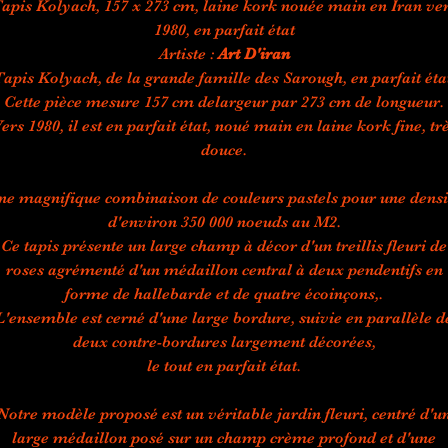
apis Kolyach, 157 x 273 cm, laine kork nouée main en Iran ve
1980, en parfait état
Artiste :
Art D'iran
apis Kolyach, de la grande famille des Sarough, en parfait éta
Cette pièce mesure 157 cm delargeur par 273 cm de longueur.
ers 1980, il est en parfait état, noué main en laine kork fine, tr
douce.
ne magnifique combinaison de couleurs pastels pour une densi
d'environ 350 000 noeuds au M2.
Ce tapis présente un large champ à décor d'un treillis fleuri de
roses agrémenté d'un médaillon central à deux pendentifs en
forme de hallebarde et de quatre écoinçons,.
L'ensemble est cerné d'une large bordure, suivie en parallèle d
deux contre-bordures largement décorées,
le tout en parfait état.
Notre modèle proposé est un véritable jardin fleuri, centré d'u
large médaillon posé sur un champ crème profond et d'une