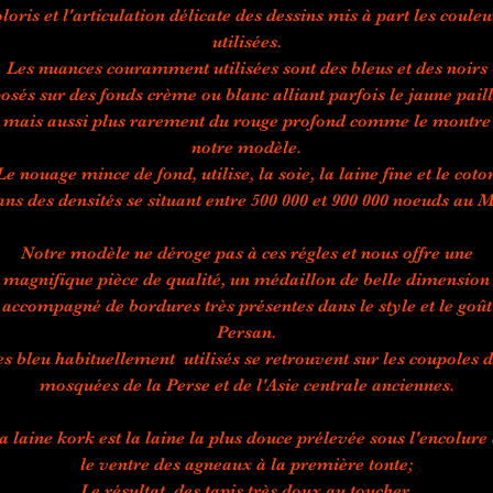
oloris et l'articulation délicate des dessins mis à part les couleu
utilisées.
Les nuances couramment utilisées sont des bleus et des noirs
osés sur des fonds crème ou blanc alliant parfois le jaune pail
mais aussi plus rarement du rouge profond comme le montre
notre modèle.
Le nouage mince de fond, utilise, la soie, la laine fine et le coto
ans des densités se situant entre 500 000 et 900 000 noeuds au M
Notre modèle ne déroge pas à ces régles et nous offre une
magnifique pièce de qualité, un médaillon de belle dimension
accompagné de bordures très présentes dans le style et le goût
Persan.
s bleu habituellement utilisés se retrouvent sur les coupoles 
mosquées de la Perse et de l'Asie centrale anciennes.
a laine kork est la laine la plus douce prélevée sous l'encolure 
le ventre des agneaux à la première tonte;
Le résultat, des tapis très doux au toucher.