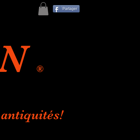
Partager
IN
®
antiquités!