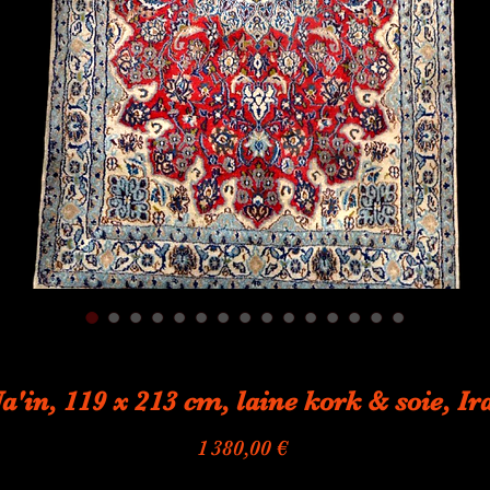
a'in, 119 x 213 cm, laine kork & soie, Ir
Prix
1 380,00 €