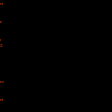
rs
le
n
2.
des
et