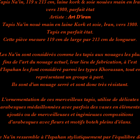
apis Na'in, 119 x 213 cm, laine kork & soie nouées main en Ir
vers 1980, parfait état
Artiste :
Art D'iran
Tapis Na'in noué main en laine Kork et soie, Iran, vers 1980.
Tapis en parfait état.
Cette pièce mesure 119 cm de large par 213 cm de longueur.
Les Na'in sont considérés comme les tapis aux nouages les plu
fins de l'art du nouage actuel, leur lieu de fabrication, à l'est
d'Ispahan les font considéré parmi les types Khorassan, tout e
représentant un groupe à part.
Ils sont d'un nouage serré et sont donc très résistant.
L'ornementation de ces merveilleux tapis, utilise de délicates
arabesques médaillonnées avec parfois des vases en éléments
ajoutés ou de merveilleuses et ingénieuses compositions
d'arabesques avec fleurs et motifs boteh pleins d'élans.
e Na'in ressemble à l'Ispahan stylistiquement par l'équilibre d