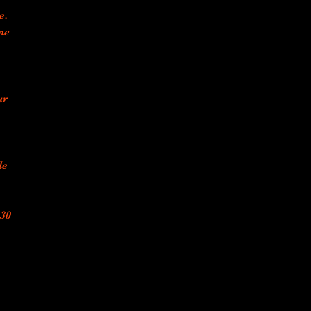
e.
ne
ur
de
 30