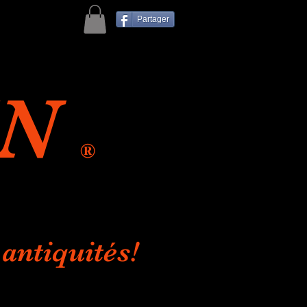
Partager
IN
®
antiquités!