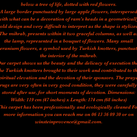
below a tree of life, dotted with red flowers.
A large border punctuated by large apple flowers, intersperse
with what can be a decoration of ram's heads in a geometricall
old design and very difficult to interpret as the shape is stylize
The mihrab, presents within it two graceful columns, as well a
the lamp, represented in a bouquet of flowers. Many small
eranium flowers, a symbol used by Turkish knotters, punctua
the interior of the mihrab.
ur carpet shows us the beauty and the delicacy of execution th
he Turkish knotters brought to their work and contributed to t
piritual elevation and the devotion of their sponsors. The pray
rugs are very often in very good condition, they were carefully
stored after use, for short moments of devotion. Dimensions:
Width: 119 cm (47 inches) x Length: 174 cm (68 inches)
his carpet has been professionally and ecologically cleaned F
more information you can reach me on 06 13 36 09 30 or on
winsteinprovence@gmail.com.