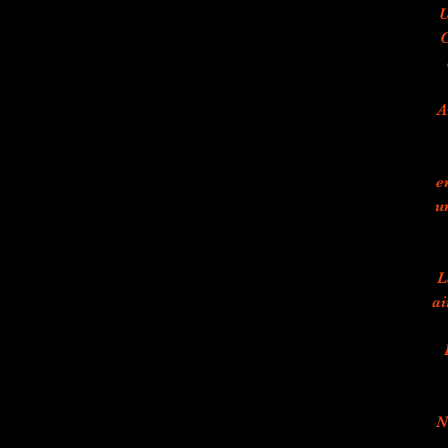
U
C
A
e
u
L
ai
N