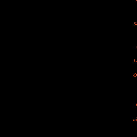
S
L
O
vi