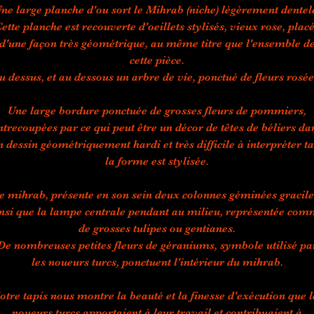
ne large planche d'ou sort le Mihrab (niche) légèrement dentel
ette planche est recouverte d'oeillets stylisés, vieux rose, plac
d'une façon très géométrique, au même titre que l'ensemble d
cette pièce.
u dessus, et au dessous un arbre de vie, ponctué de fleurs rosée
Une large bordure ponctuée de grosses fleurs de pommiers,
ntrecoupées par ce qui peut être un décor de têtes de béliers da
n dessin géométriquement hardi et très difficile à interpréter ta
la forme est stylisée.
e mihrab, présente en son sein deux colonnes géminées gracile
nsi que la lampe centrale pendant au milieu, représentée co
de grosses tulipes ou gentianes.
De nombreuses petites fleurs de géraniums, symbole utilisé pa
les noueurs turcs, ponctuent l'intérieur du mihrab.
otre tapis nous montre la beauté et la finesse d'exécution que l
noueurs turcs apportaient à leur travail et contribuaient à