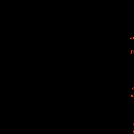
a
P
u