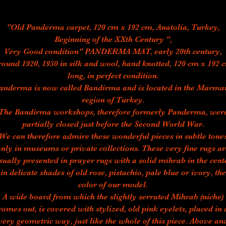
"Old Panderma carpet, 120 cm x 192 cm, Anatolia, Turkey,
Beginning of the XXth Century ",
Very Good condition" PANDERMA MAT, early 20th century,
round 1920, 1930 in silk and wool, hand knotted, 120 cm x 192 
long, in perfect condition.
anderma is now called Bandirma and is located in the Marma
region of Turkey.
The Bandirma workshops, therefore formerly Panderma, wer
partially closed just before the Second World War.
We can therefore admire these wonderful pieces in subtle tone
only in museums or private collections. These very fine rugs ar
sually presented in prayer rugs with a solid mihrab in the cent
in delicate shades of old rose, pistachio, pale blue or ivory, the
color of our model.
A wide board from which the slightly serrated Mihrab (niche)
comes out, is covered with stylized, old pink eyelets, placed in 
very geometric way, just like the whole of this piece. Above an