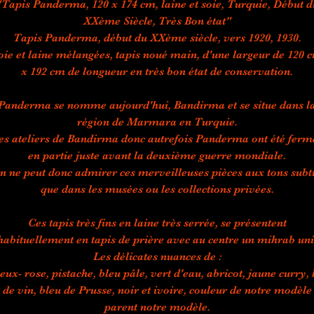
"Tapis Panderma, 120 x 174 cm, laine et soie, Turquie, Début d
XXème Siècle, Très Bon état"
Tapis Panderma, début du XXème siècle, vers 1920, 1930.
oie et laine mélangées, tapis noué main, d'une largeur de 120 
x 192 cm de longueur en très bon état de conservation.
Panderma se nomme aujourd'hui, Bandirma et se situe dans l
région de Marmara en Turquie.
es ateliers de Bandirma donc autrefois Panderma ont été ferm
en partie juste avant la deuxième guerre mondiale.
n ne peut donc admirer ces merveilleuses pièces aux tons subti
que dans les musées ou les collections privées.
Ces tapis très fins en laine très serrée, se présentent
habituellement en tapis de prière avec au centre un mihrab uni
Les délicates nuances de :
eux- rose, pistache, bleu pâle, vert d'eau, abricot, jaune curry, 
de vin, bleu de Prusse, noir et ivoire, couleur de notre modèle
parent notre modèle.