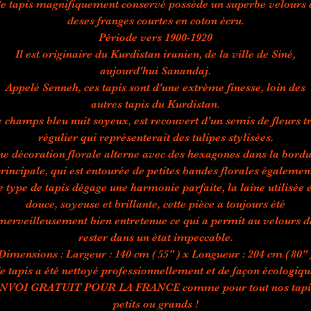
e tapis magnifiquement conservé possède un superbe velours 
deses franges courtes en coton écru.
Période vers 1900-1920
Il est originaire du Kurdistan iranien, de la ville de Siné,
aujourd'hui Sanandaj.
Appelé Senneh, ces tapis sont d'une extrème finesse, loin des
autres tapis du Kurdistan.
 champs bleu nuit soyeux, est recouvert d'un semis de fleurs t
régulier qui représenterait des tulipes stylisées.
e décoration florale alterne avec des hexagones dans la bord
rincipale, qui est entourée de petites bandes florales égalemen
 type de tapis dégage une harmonie parfaite, la laine utilisée e
douce, soyeuse et brillante, cette pièce a toujours été
merveilleusement bien entretenue ce qui a permit au velours d
rester dans un état impeccable.
Dimensions : Largeur : 140 cm ( 55" ) x Longueur : 204 cm ( 80" 
e tapis a été nettoyé professionnellement et de façon écologiqu
NVOI GRATUIT POUR LA FRANCE comme pour tout nos tapi
petits ou grands !