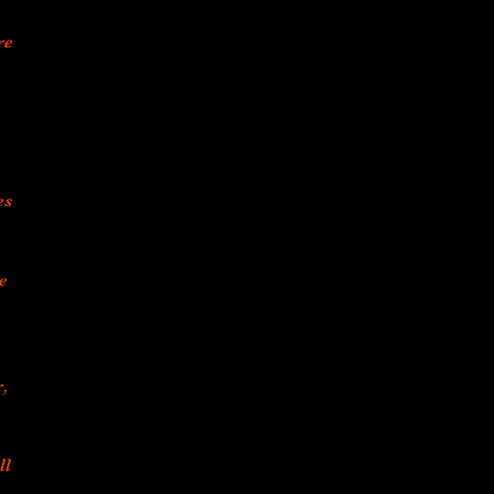
re
es
e
,
ll