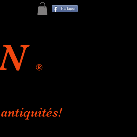
Partager
IN
®
antiquités!