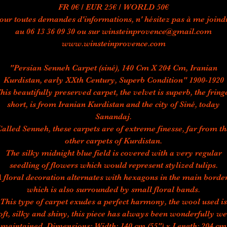
FR 0€ / EUR 25€ / WORLD 50€
our toutes demandes d'informations, n' hésitez pas à me joind
au 06 13 36 09 30 ou sur winsteinprovence@gmail.com
www.winsteinprovence.com
"Persian Senneh Carpet (siné), 140 Cm X 204 Cm, Iranian
Kurdistan, early XXth Century, Superb Condition" 1900-1920
his beautifully preserved carpet, the velvet is superb, the fring
short, is from Iranian Kurdistan and the city of Siné, today
Sanandaj.
Called Senneh, these carpets are of extreme finesse, far from th
other carpets of Kurdistan.
The silky midnight blue field is covered with a very regular
seedling of flowers which would represent stylized tulips.
A floral decoration alternates with hexagons in the main border
which is also surrounded by small floral bands.
This type of carpet exudes a perfect harmony, the wool used is
oft, silky and shiny, this piece has always been wonderfully we
maintained. Dimensions: Width: 140 cm (55") x Length: 204 cm