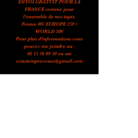
ENVOI GRATUIT POUR LA
FRANCE comme pour
l'ensemble de nos tapis.
France 0€/ EUROPE 25€ /
WORLD 50€
Pour plus d'informations vous
pouvez me joindre au :
06 13 36 09 30 ou sur
winsteinprovence@gmail.com
winsteinprovence.com
REF WINSTEIN 1568
Senneh Rug, 127 X 155 Cm,
Hand-knotted Wool From
Iranian Kurdistan, 1980, Very
Good Condition
Artist:
Kurdes