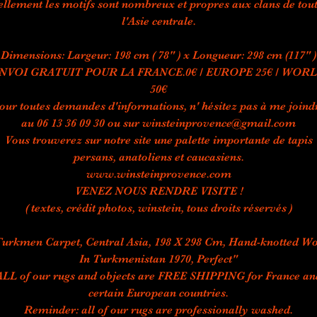
ellement les motifs sont nombreux et propres aux clans de tou
l'Asie centrale.
Dimensions: Largeur: 198 cm ( 78" ) x Longueur: 298 cm (117" )
NVOI GRATUIT POUR LA FRANCE.0€ / EUROPE 25€ / WOR
50€
our toutes demandes d'informations, n' hésitez pas à me joind
au 06 13 36 09 30 ou sur winsteinprovence@gmail.com
Vous trouverez sur notre site une palette importante de tapis
persans, anatoliens et caucasiens.
www.winsteinprovence.com
VENEZ NOUS RENDRE VISITE !
( textes, crédit photos, winstein, tous droits réservés )
urkmen Carpet, Central Asia, 198 X 298 Cm, Hand-knotted W
In Turkmenistan 1970, Perfect"
ALL of our rugs and objects are FREE SHIPPING for France an
certain European countries.
Reminder: all of our rugs are professionally washed.