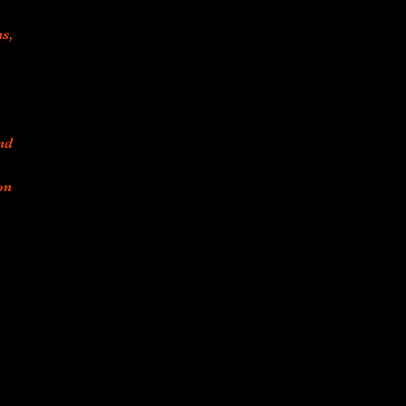
s,
nd
on
y