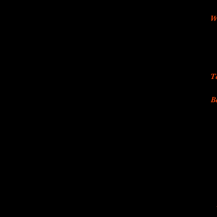
W
T
B