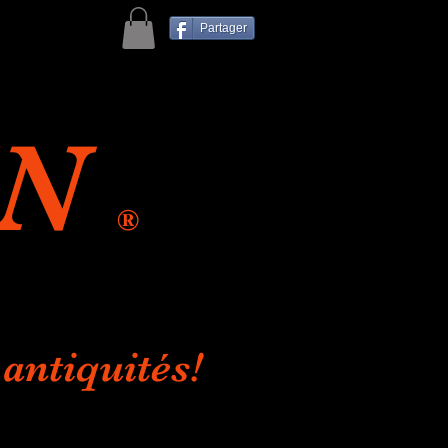
Partager
IN
®
antiquités!