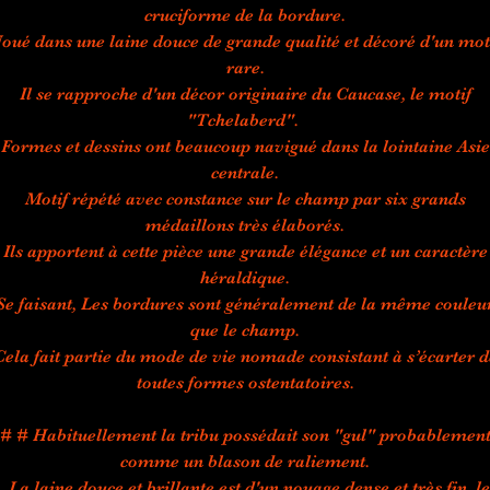
cruciforme de la bordure.
oué dans une laine douce de grande qualité et décoré d'un mot
rare.
Il se rapproche d'un décor originaire du Caucase, le motif
"Tchelaberd".
Formes et dessins ont beaucoup navigué dans la lointaine Asie
centrale.
Motif répété avec constance sur le champ par six grands
médaillons très élaborés.
Ils apportent à cette pièce une grande élégance et un caractère
héraldique.
Se faisant, Les bordures sont généralement de la même couleu
que le champ.
Cela fait partie du mode de vie nomade consistant à s’écarter d
toutes formes ostentatoires.
# # Habituellement la tribu possédait son "gul" probablemen
comme un blason de raliement.
. La laine douce et brillante est d'un nouage dense et très fin, le